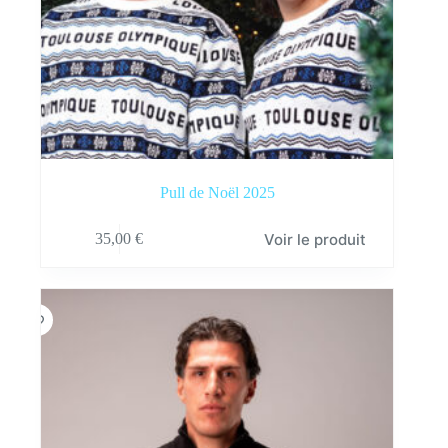
Pull de Noël 2025
Ce
Voir le produit
35,00
€
produit
a
plusieurs
variations.
Les
options
peuvent
être
choisies
sur
la
page