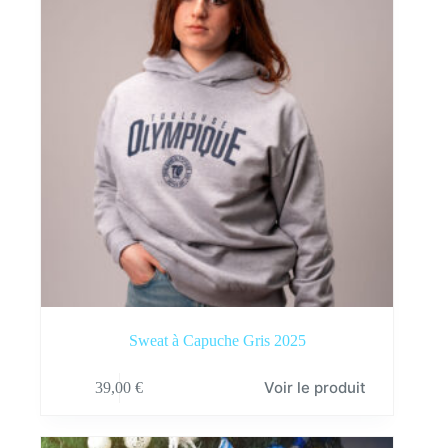
choisies
sur
la
page
du
produit
Sweat à Capuche Gris 2025
Ce
Voir le produit
39,00
€
produit
a
plusieurs
variations.