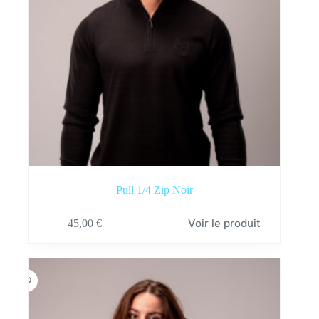
du
produit
Pull 1/4 Zip Noir
Ce
Voir le produit
45,00
€
produit
a
plusieurs
variations.
Les
options
peuvent
être