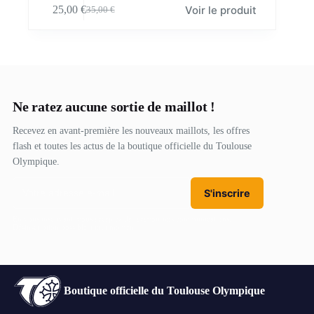
Voir le produit
25,00
€
35,00
€
produit
Le
Le
a
prix
prix
plusieurs
initial
actuel
variations.
était :
est :
Les
35,00 €.
25,00 €.
options
peuvent
être
Ne ratez aucune sortie de maillot !
choisies
sur
Recevez en avant-première les nouveaux maillots, les offres
la
flash et toutes les actus de la boutique officielle du Toulouse
page
Olympique.
du
produit
S'inscrire
En vous inscrivant, vous acceptez de recevoir nos communications.
Désinscription possible à tout moment.
Boutique officielle du Toulouse Olympique