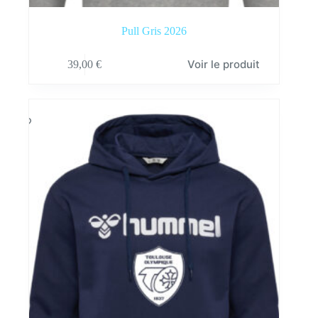
Pull Gris 2026
Ce
Voir le produit
39,00
€
produit
a
plusieurs
variations.
Les
options
peuvent
être
choisies
sur
la
page
du
produit