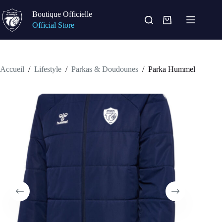
Passer
au
Boutique Officielle
contenu
Panier
Official Store
d’achat
Accueil
/
Lifestyle
/
Parkas & Doudounes
/
Parka Hummel