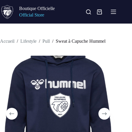
Passer
au
Boutique Officielle
contenu
Panier
Official Store
d’achat
Accueil
/
Lifestyle
/
Pull
/
Sweat à Capuche Hummel