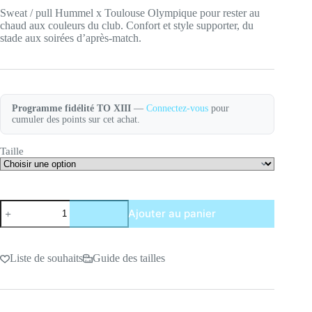
Sweat / pull Hummel x Toulouse Olympique pour rester au
chaud aux couleurs du club. Confort et style supporter, du
stade aux soirées d’après-match.
Programme fidélité TO XIII
—
Connectez-vous
pour
cumuler des points sur cet achat.
Taille
quantité
Ajouter au panier
de
Sweat
à
Capuche
Liste de souhaits
Guide des tailles
Hummel