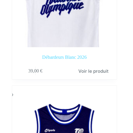
Débardeurs Blanc 2026
Ce
Voir le produit
39,00
€
produit
a
plusieurs
variations.
Les
options
peuvent
être
choisies
sur
la
page