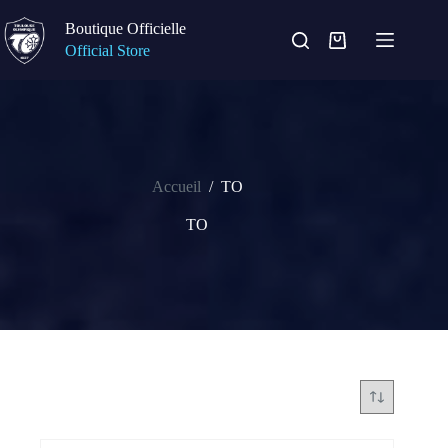
Passer
au
Boutique Officielle
contenu
Panier
Official Store
d’achat
Accueil
/
TO
TO