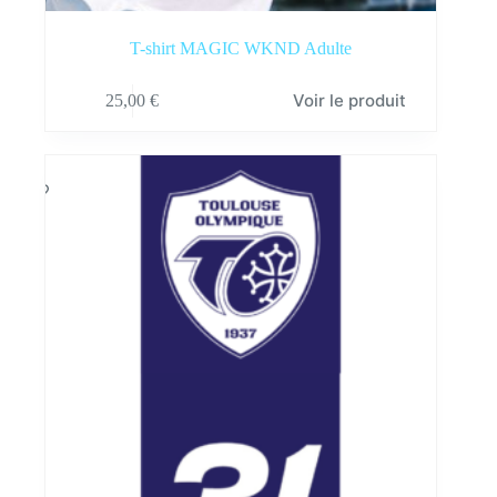
T-shirt MAGIC WKND Adulte
Ce
Voir le produit
25,00
€
produit
a
plusieurs
variations.
Les
options
peuvent
être
choisies
sur
la
page
du
produit