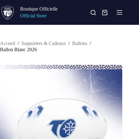
Passer
au
Boutique Officielle
contenu
Panier
Official Store
d’achat
Accueil
/
Supporters & Cadeaux
/
Ballons
/
Ballon Blanc 2026