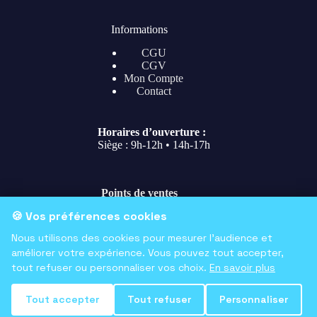
Informations
CGU
CGV
Mon Compte
Contact
Horaires d’ouverture :
Siège : 9h-12h • 14h-17h
Points de ventes
🍪 Vos préférences cookies
Siège
107 Av. Frédéric Estèbe 31200 Toulouse
Nous utilisons des cookies pour mesurer l'audience et
Stade (jour de match)
améliorer votre expérience. Vous pouvez tout accepter,
114 rue des Troènes Stade Ernest-Wallon 31200
tout refuser ou personnaliser vos choix.
En savoir plus
Toulouse
English
Copyright © 2026 - Développé par
4ème Ligne
.
Tout accepter
Tout refuser
Personnaliser
French