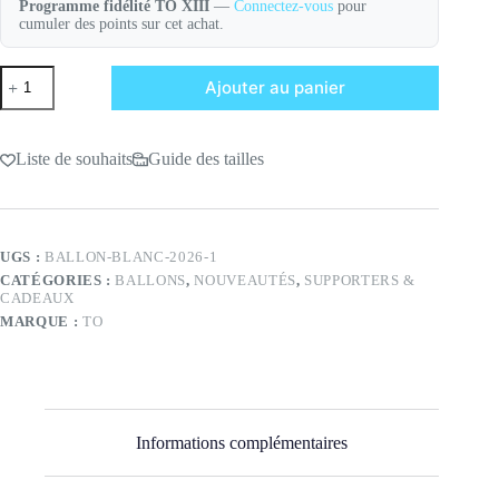
Programme fidélité TO XIII
—
Connectez-vous
pour
cumuler des points sur cet achat.
quantité
Ajouter au panier
de
Ballon
Blanc
2026
Liste de souhaits
Guide des tailles
UGS :
BALLON-BLANC-2026-1
CATÉGORIES :
BALLONS
,
NOUVEAUTÉS
,
SUPPORTERS &
CADEAUX
MARQUE :
TO
Informations complémentaires