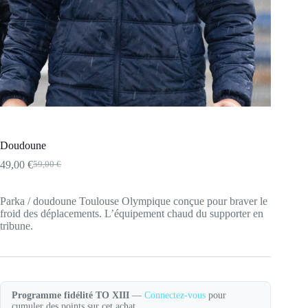
Doudoune
49,00
€
59,00
€
Le
Le
prix
prix
initial
actuel
Parka / doudoune Toulouse Olympique conçue pour braver le
était :
est :
froid des déplacements. L’équipement chaud du supporter en
59,00 €.
49,00 €.
tribune.
Programme fidélité TO XIII
—
Connectez-vous
pour
cumuler des points sur cet achat.