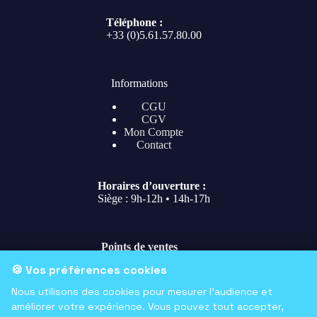
Téléphone :
+33 (0)5.61.57.80.00
Informations
CGU
CGV
Mon Compte
Contact
Horaires d’ouverture :
Siège : 9h-12h • 14h-17h
Points de ventes
🍪 Vos préférences cookies
Siège
107 Av. Frédéric Estèbe 31200 Toulouse
Nous utilisons des cookies pour mesurer l'audience et
Stade (jour de match)
améliorer votre expérience. Vous pouvez tout accepter,
114 rue des Troènes Stade Ernest-Wallon 31200