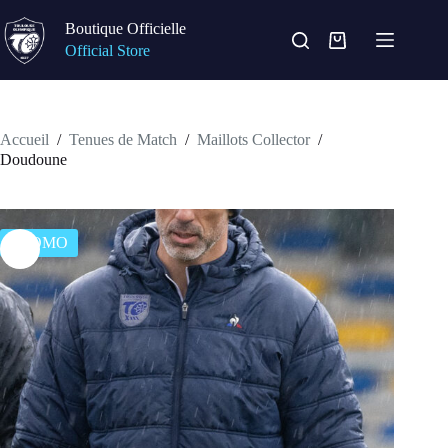
Passer
au
Boutique Officielle
contenu
Panier
Official Store
d’achat
Accueil
/
Tenues de Match
/
Maillots Collector
/
Doudoune
PROMO