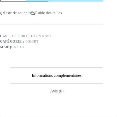
T-
Shirt
Coton
Liste de souhaits
Guide des tailles
Navy
2025
UGS :
H-T-SHIRT-COTON-NAVY
CATÉGORIE :
T-SHIRT
MARQUE :
TO
Informations complémentaires
Avis (0)