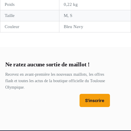
Poids
0,22 kg
Taille
M, S
Couleur
Bleu Navy
Ne ratez aucune sortie de maillot !
Recevez en avant-première les nouveaux maillots, les offres
flash et toutes les actus de la boutique officielle du Toulouse
Olympique.
S'inscrire
En vous inscrivant, vous acceptez de recevoir nos communications.
Désinscription possible à tout moment.