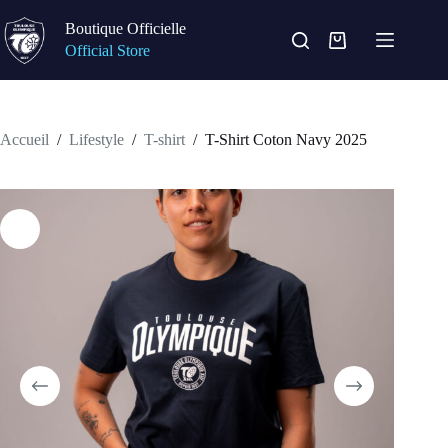
Passer
au
Boutique Officielle
contenu
Panier
Official Store
d’achat
Accueil
/
Lifestyle
/
T-shirt
/
T-Shirt Coton Navy 2025