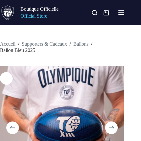
Passer
au
Boutique Officielle
contenu
Panier
Official Store
d’achat
Accueil
/
Supporters & Cadeaux
/
Ballons
/
Ballon Bleu 2025