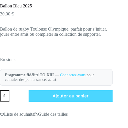
Ballon Bleu 2025
30,00
€
Ballon de rugby Toulouse Olympique, parfait pour s’initier,
jouer entre amis ou compléter sa collection de supporter.
En stock
Programme fidélité TO XIII
—
Connectez-vous
pour
cumuler des points sur cet achat.
quantité
Ajouter au panier
de
Ballon
Bleu
2025
Liste de souhaits
Guide des tailles