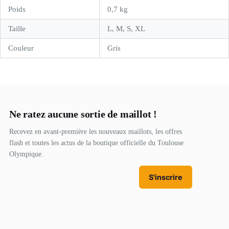
Poids
0,7 kg
Taille
L, M, S, XL
Couleur
Gris
Ne ratez aucune sortie de maillot !
Recevez en avant-première les nouveaux maillots, les offres
flash et toutes les actus de la boutique officielle du Toulouse
Olympique.
S'inscrire
En vous inscrivant, vous acceptez de recevoir nos communications.
Désinscription possible à tout moment.