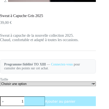
Sweat à Capuche Gris 2025
39,00
€
Sweat à capuche de la nouvelle collection 2025.
Chaud, confortable et adapté à toutes les occasions.
Programme fidélité TO XIII
—
Connectez-vous
pour
cumuler des points sur cet achat.
Taille
quantité
Ajouter au panier
de
Sweat