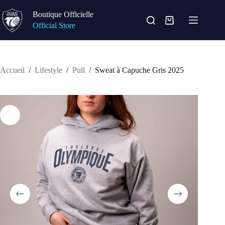
Passer
au
Boutique Officielle
contenu
Panier
Official Store
d’achat
Accueil
/
Lifestyle
/
Pull
/
Sweat à Capuche Gris 2025